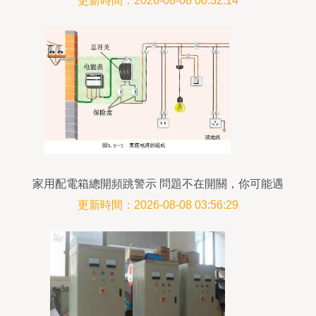
更新時間：2026-08-08 00:32:14
家用配電箱總開頻跳警示 問題不在開關，你可能遇
到了更棘手的“軟故障”
更新時間：2026-08-08 03:56:29