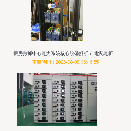
機房數據中心電力系統核心設備解析 市電配電柜、
UPS輸入柜與低壓成套開關設備
更新時間：2026-08-08 06:46:55