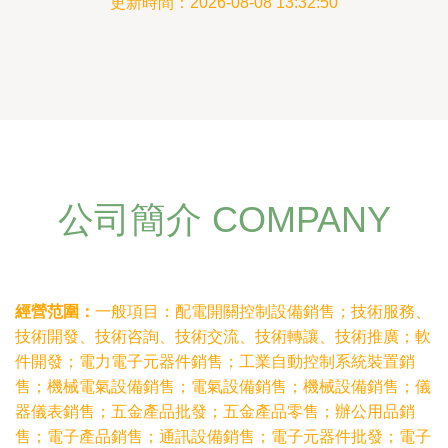
更新時間：2026-08-08 13:32:50
公司簡介 COMPANY
經營范圍：
一般項目：配電開關控制設備銷售；技術服務、
技術開發、技術咨詢、技術交流、技術轉讓、技術推廣；軟
件開發；電力電子元器件銷售；工業自動控制系統裝置銷
售；機械電氣設備銷售；電氣設備銷售；機械設備銷售；儀
器儀表銷售；五金產品批發；五金產品零售；辦公用品銷
售；電子產品銷售；通訊設備銷售；電子元器件批發；電子