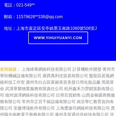
電話：021-549**
郵箱：11579628**
338@qq.com
地址：上海市嘉定區安亭鎮墨玉南路1080號508室J
WWW.YIHUIYUANYI.COM
友情鏈接：
上海絳果網絡科技有限公司
計算機軟件開發
青州市
華恒機械設備有限公司
廣西萬利佳貿易有限公司
盤龍區若風網
絡科技工作室
廣州市白云區萊媚美容美發日用化妝品廠
周易算
命
武漢華聚物業服務有限責任公司
杭州鑫禾力營銷策劃有限公
司
德州源澤網絡科技有限公司
日用百貨銷售
山西金柳露商務服
務有限公司
常州市正百干燥設備有限公司
南京學仁教育咨詢有
限公司
安徽博瑞軟件有限公司
上海槳瀲司網絡科技有限公司
貴
州陽光南教電子商務有限公司
廣州圣貿通信息科技有限公司
河